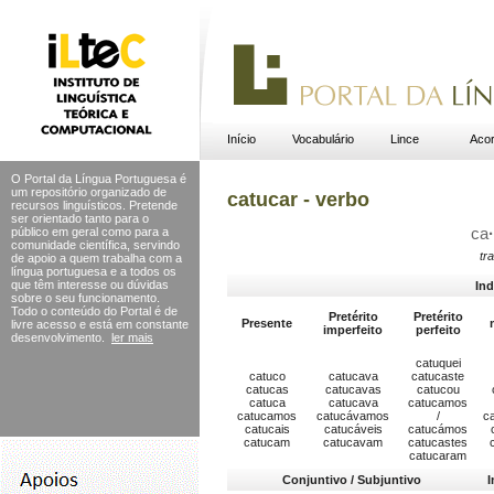
Início
Vocabulário
Lince
Acor
O Portal da Língua Portuguesa é
um repositório organizado de
catucar - verbo
recursos linguísticos. Pretende
ser orientado tanto para o
público em geral como para a
ca
·
comunidade científica, servindo
tr
de apoio a quem trabalha com a
língua portuguesa e a todos os
que têm interesse ou dúvidas
Ind
sobre o seu funcionamento.
Todo o conteúdo do Portal
é de
Pretérito
Pretérito
Presente
livre acesso e está em constante
imperfeito
perfeito
desenvolvimento.
ler mais
catuquei
catuco
catucava
catucaste
catucas
catucavas
catucou
catuca
catucava
catucamos
catucamos
catucávamos
/
c
catucais
catucáveis
catucámos
catucam
catucavam
catucastes
catucaram
Conjuntivo / Subjuntivo
I