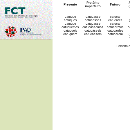
Pretérito
A
Presente
Futuro
imperfeito
(
catuque
catucasse
catucar
catuques
catucasses
catucares
catuque
catucasse
catucar
catuquemos
catucássemos
catucarmos
c
catuqueis
catucásseis
catucardes
catuquem
catucassem
catucarem
(
Flexiona 