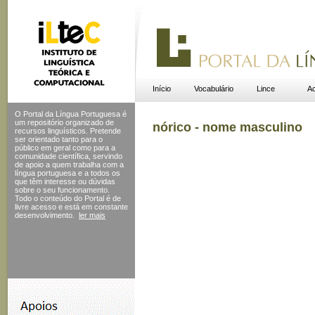
Início
Vocabulário
Lince
Ac
O Portal da Língua Portuguesa é
um repositório organizado de
nórico - nome masculino
recursos linguísticos. Pretende
ser orientado tanto para o
público em geral como para a
comunidade científica, servindo
de apoio a quem trabalha com a
língua portuguesa e a todos os
que têm interesse ou dúvidas
sobre o seu funcionamento.
Todo o conteúdo do Portal
é de
livre acesso e está em constante
desenvolvimento.
ler mais