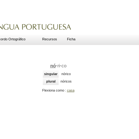
ordo Ortográfico
Recursos
Ficha
nó
·
ri
·
co
singular
nórico
plural
nóricos
Flexiona como :
casa