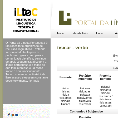
Início
Vocabulário
Lince
Ac
O Portal da Língua Portuguesa é
um repositório organizado de
tisicar - verbo
recursos linguísticos. Pretende
ser orientado tanto para o
público em geral como para a
ti
·
s
comunidade científica, servindo
tra
de apoio a quem trabalha com a
língua portuguesa e a todos os
que têm interesse ou dúvidas
Ind
sobre o seu funcionamento.
Todo o conteúdo do Portal
é de
Pretérito
Pretérito
Presente
livre acesso e está em constante
imperfeito
perfeito
desenvolvimento.
ler mais
tisiquei
tisico
tisicava
tisicaste
tisicas
tisicavas
tisicou
tisica
tisicava
tisicamos /
tisicamos
tisicávamos
tisicámos
tisicais
tisicáveis
tisicastes
tisicam
tisicavam
tisicaram
Conjuntivo / Subjuntivo
Pretérito