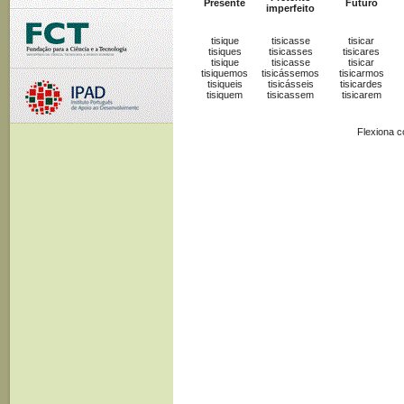
Presente
Futuro
imperfeito
tisique
tisicasse
tisicar
tisiques
tisicasses
tisicares
tisique
tisicasse
tisicar
tisiquemos
tisicássemos
tisicarmos
tisiqueis
tisicásseis
tisicardes
tisiquem
tisicassem
tisicarem
Flexiona 