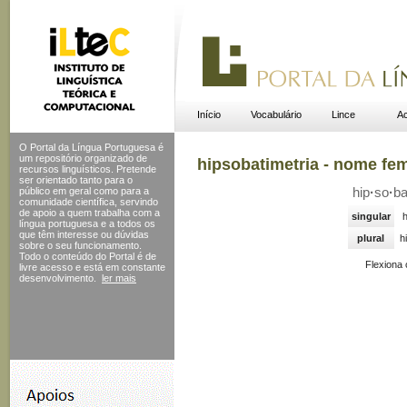
Início
Vocabulário
Lince
Ac
O Portal da Língua Portuguesa é
um repositório organizado de
hipsobatimetria - nome fe
recursos linguísticos. Pretende
ser orientado tanto para o
público em geral como para a
hip
·
so
·
b
comunidade científica, servindo
de apoio a quem trabalha com a
singular
h
língua portuguesa e a todos os
que têm interesse ou dúvidas
plural
h
sobre o seu funcionamento.
Todo o conteúdo do Portal
é de
Flexiona
livre acesso e está em constante
desenvolvimento.
ler mais