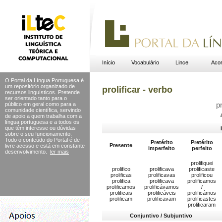
Início
Vocabulário
Lince
Acor
O Portal da Língua Portuguesa é
um repositório organizado de
prolificar - verbo
recursos linguísticos. Pretende
ser orientado tanto para o
público em geral como para a
p
comunidade científica, servindo
de apoio a quem trabalha com a
língua portuguesa e a todos os
que têm interesse ou dúvidas
sobre o seu funcionamento.
Todo o conteúdo do Portal
é de
Pretérito
Pretérito
Presente
livre acesso e está em constante
imperfeito
perfeito
desenvolvimento.
ler mais
prolifiquei
prolifico
prolificava
prolificaste
prolificas
prolificavas
prolificou
prolifica
prolificava
prolificamos
prolificamos
prolificávamos
/
prolificais
prolificáveis
prolificámos
prolificam
prolificavam
prolificastes
prolificaram
Conjuntivo / Subjuntivo