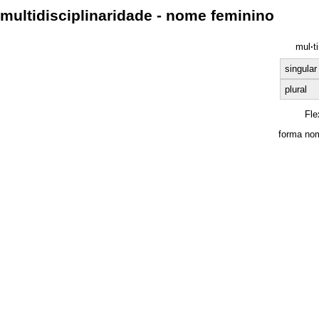
multidisciplinaridade - nome feminino
mul
·
ti
singular
plural
Fle
forma nom