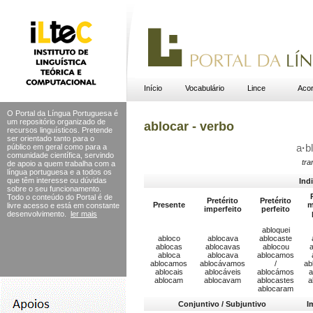
Início
Vocabulário
Lince
Acor
O Portal da Língua Portuguesa é
um repositório organizado de
ablocar - verbo
recursos linguísticos. Pretende
ser orientado tanto para o
público em geral como para a
a
·
b
comunidade científica, servindo
tra
de apoio a quem trabalha com a
língua portuguesa e a todos os
que têm interesse ou dúvidas
Ind
sobre o seu funcionamento.
Todo o conteúdo do Portal
é de
Pretérito
Pretérito
Presente
m
livre acesso e está em constante
imperfeito
perfeito
desenvolvimento.
ler mais
abloquei
abloco
ablocava
ablocaste
ablocas
ablocavas
ablocou
a
abloca
ablocava
ablocamos
ablocamos
ablocávamos
/
ab
ablocais
ablocáveis
ablocámos
a
ablocam
ablocavam
ablocastes
a
ablocaram
Conjuntivo / Subjuntivo
I