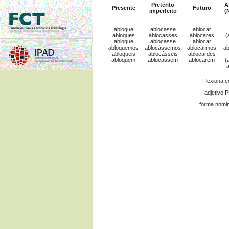
Pretérito
A
Presente
Futuro
imperfeito
(
abloque
ablocasse
ablocar
abloques
ablocasses
ablocares
(
abloque
ablocasse
ablocar
abloquemos
ablocássemos
ablocarmos
a
abloqueis
ablocásseis
ablocardes
abloquem
ablocassem
ablocarem
(
Flexiona 
adjetivo 
forma nomin