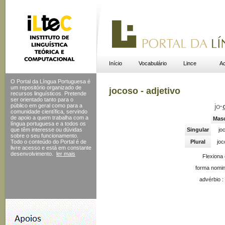
Início
Vocabulário
Lince
Ac
O Portal da Língua Portuguesa é
um repositório organizado de
jocoso - adjetivo
recursos linguísticos. Pretende
ser orientado tanto para o
público em geral como para a
jo
·
comunidade científica, servindo
de apoio a quem trabalha com a
Masc
língua portuguesa e a todos os
que têm interesse ou dúvidas
Singular
jo
sobre o seu funcionamento.
Todo o conteúdo do Portal
é de
Plural
joc
livre acesso e está em constante
desenvolvimento.
ler mais
Flexiona
forma nomin
advérbio :