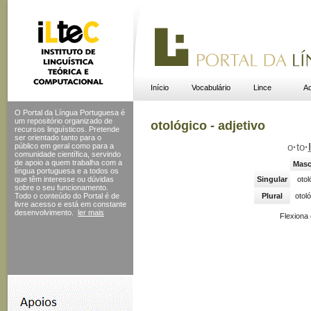
Início
Vocabulário
Lince
Ac
O Portal da Língua Portuguesa é
um repositório organizado de
otológico - adjetivo
recursos linguísticos. Pretende
ser orientado tanto para o
público em geral como para a
o
·
to
·
comunidade científica, servindo
de apoio a quem trabalha com a
Masc
língua portuguesa e a todos os
que têm interesse ou dúvidas
Singular
otol
sobre o seu funcionamento.
Todo o conteúdo do Portal
é de
Plural
otol
livre acesso e está em constante
desenvolvimento.
ler mais
Flexiona