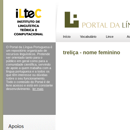
Início
Vocabulário
Lince
Ac
O Portal da Língua Portuguesa é
um repositório organizado de
treliça - nome feminino
recursos linguísticos. Pretende
ser orientado tanto para o
público em geral como para a
comunidade científica, servindo
de apoio a quem trabalha com a
língua portuguesa e a todos os
que têm interesse ou dúvidas
sobre o seu funcionamento.
Todo o conteúdo do Portal
é de
livre acesso e está em constante
desenvolvimento.
ler mais