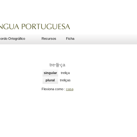
ordo Ortográfico
Recursos
Ficha
tre
·
li
·
ça
singular
treliça
plural
treliças
Flexiona como :
casa