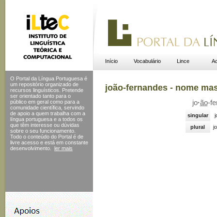
Início
Vocabulário
Lince
Ac
O Portal da Língua Portuguesa é
um repositório organizado de
joão-fernandes - nome ma
recursos linguísticos. Pretende
ser orientado tanto para o
público em geral como para a
jo
·
ão
-fe
comunidade científica, servindo
de apoio a quem trabalha com a
singular
j
língua portuguesa e a todos os
que têm interesse ou dúvidas
plural
j
sobre o seu funcionamento.
Todo o conteúdo do Portal
é de
livre acesso e está em constante
desenvolvimento.
ler mais