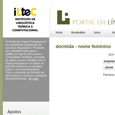
Início
Vocabulário
Lince
Ac
O Portal da Língua Portuguesa é
um repositório organizado de
dormida - nome feminino
recursos linguísticos. Pretende
ser orientado tanto para o
público em geral como para a
dor
·
comunidade científica, servindo
de apoio a quem trabalha com a
singular
língua portuguesa e a todos os
que têm interesse ou dúvidas
plural
sobre o seu funcionamento.
Todo o conteúdo do Portal
é de
Flexiona
livre acesso e está em constante
desenvolvimento.
ler mais