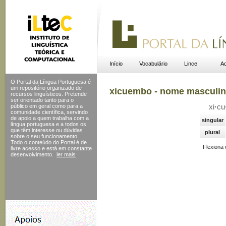
Início
Vocabulário
Lince
Ac
O Portal da Língua Portuguesa é
um repositório organizado de
xicuembo - nome masculi
recursos linguísticos. Pretende
ser orientado tanto para o
público em geral como para a
xi
·
cu
comunidade científica, servindo
de apoio a quem trabalha com a
singular
língua portuguesa e a todos os
que têm interesse ou dúvidas
plural
sobre o seu funcionamento.
Todo o conteúdo do Portal
é de
Flexiona
livre acesso e está em constante
desenvolvimento.
ler mais