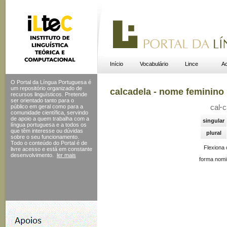
Início
Vocabulário
Lince
Ac
O Portal da Língua Portuguesa é
um repositório organizado de
calcadela - nome feminino
recursos linguísticos. Pretende
ser orientado tanto para o
público em geral como para a
cal
·
c
comunidade científica, servindo
de apoio a quem trabalha com a
singular
língua portuguesa e a todos os
que têm interesse ou dúvidas
plural
sobre o seu funcionamento.
Todo o conteúdo do Portal
é de
Flexiona
livre acesso e está em constante
desenvolvimento.
ler mais
forma nomi