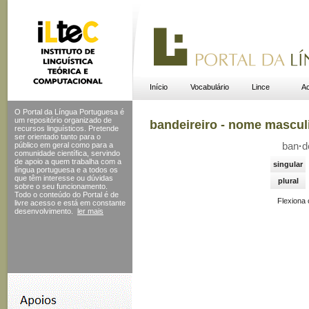
Início
Vocabulário
Lince
Ac
O Portal da Língua Portuguesa é
um repositório organizado de
bandeireiro - nome mascul
recursos linguísticos. Pretende
ser orientado tanto para o
público em geral como para a
ban
·
d
comunidade científica, servindo
de apoio a quem trabalha com a
singular
língua portuguesa e a todos os
que têm interesse ou dúvidas
plural
sobre o seu funcionamento.
Todo o conteúdo do Portal
é de
Flexiona
livre acesso e está em constante
desenvolvimento.
ler mais