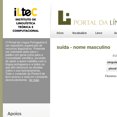
Início
Vocabulário
Lince
Ac
O Portal da Língua Portuguesa é
um repositório organizado de
suída - nome masculino
recursos linguísticos. Pretende
ser orientado tanto para o
público em geral como para a
su
comunidade científica, servindo
de apoio a quem trabalha com a
singula
língua portuguesa e a todos os
que têm interesse ou dúvidas
plural
sobre o seu funcionamento.
Todo o conteúdo do Portal
é de
Flexiona
livre acesso e está em constante
desenvolvimento.
ler mais