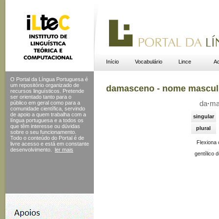
Início
Vocabulário
Lince
Ac
O Portal da Língua Portuguesa é
um repositório organizado de
damasceno - nome mascul
recursos linguísticos. Pretende
ser orientado tanto para o
público em geral como para a
da
·
ma
comunidade científica, servindo
de apoio a quem trabalha com a
singular
língua portuguesa e a todos os
que têm interesse ou dúvidas
plural
sobre o seu funcionamento.
Todo o conteúdo do Portal
é de
Flexiona
livre acesso e está em constante
desenvolvimento.
ler mais
gentílico 