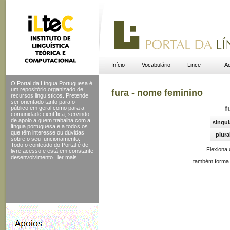
Início
Vocabulário
Lince
Ac
O Portal da Língua Portuguesa é
um repositório organizado de
fura - nome feminino
recursos linguísticos. Pretende
ser orientado tanto para o
público em geral como para a
f
comunidade científica, servindo
de apoio a quem trabalha com a
singul
língua portuguesa e a todos os
que têm interesse ou dúvidas
plura
sobre o seu funcionamento.
Todo o conteúdo do Portal
é de
Flexiona
livre acesso e está em constante
desenvolvimento.
ler mais
também forma 