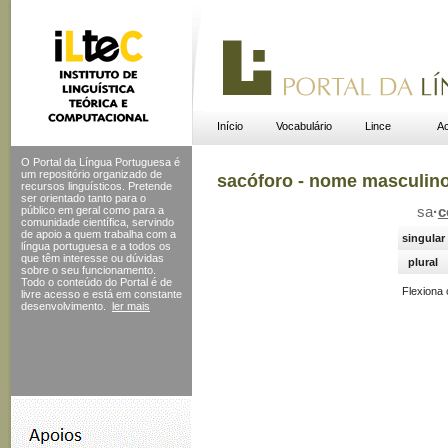
Início
Vocabulário
Lince
Ac
O Portal da Língua Portuguesa é
um repositório organizado de
sacóforo - nome masculin
recursos linguísticos. Pretende
ser orientado tanto para o
público em geral como para a
sa
·
c
comunidade científica, servindo
de apoio a quem trabalha com a
singular
língua portuguesa e a todos os
que têm interesse ou dúvidas
plural
sobre o seu funcionamento.
Todo o conteúdo do Portal
é de
Flexiona
livre acesso e está em constante
desenvolvimento.
ler mais