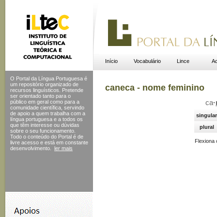
Início
Vocabulário
Lince
Ac
O Portal da Língua Portuguesa é
um repositório organizado de
caneca - nome feminino
recursos linguísticos. Pretende
ser orientado tanto para o
público em geral como para a
ca
·
comunidade científica, servindo
de apoio a quem trabalha com a
singular
língua portuguesa e a todos os
que têm interesse ou dúvidas
plural
sobre o seu funcionamento.
Todo o conteúdo do Portal
é de
Flexiona
livre acesso e está em constante
desenvolvimento.
ler mais