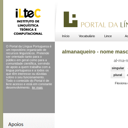
Início
Vocabulário
Lince
Ac
O Portal da Língua Portuguesa é
um repositório organizado de
almanaqueiro - nome masc
recursos linguísticos. Pretende
ser orientado tanto para o
público em geral como para a
al
·
ma
·
n
comunidade científica, servindo
de apoio a quem trabalha com a
singular
língua portuguesa e a todos os
que têm interesse ou dúvidas
plural
sobre o seu funcionamento.
Todo o conteúdo do Portal
é de
Flexiona
livre acesso e está em constante
desenvolvimento.
ler mais