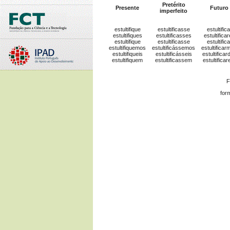
Pretérito
Presente
Futuro
imperfeito
estultifique
estultificasse
estultifica
estultifiques
estultificasses
estultifica
estultifique
estultificasse
estultifica
estultifiquemos
estultificássemos
estultificar
estultifiqueis
estultificásseis
estultificar
estultifiquem
estultificassem
estultifica
F
for