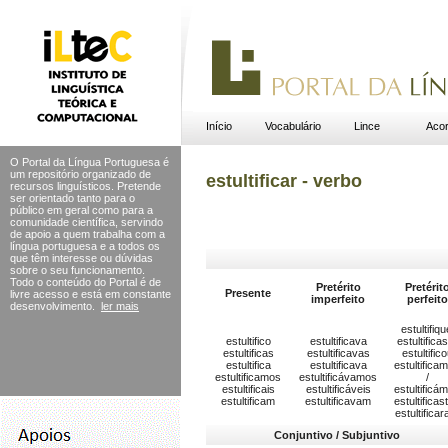
Início
Vocabulário
Lince
Acor
O Portal da Língua Portuguesa é
um repositório organizado de
estultificar - verbo
recursos linguísticos. Pretende
ser orientado tanto para o
público em geral como para a
comunidade científica, servindo
de apoio a quem trabalha com a
língua portuguesa e a todos os
que têm interesse ou dúvidas
sobre o seu funcionamento.
Todo o conteúdo do Portal
é de
Pretérito
Pretérit
Presente
livre acesso e está em constante
imperfeito
perfeito
desenvolvimento.
ler mais
estultifiqu
estultifico
estultificava
estultifica
estultificas
estultificavas
estultific
estultifica
estultificava
estultifica
estultificamos
estultificávamos
/
estultificais
estultificáveis
estultificá
estultificam
estultificavam
estultificas
estultifica
Conjuntivo / Subjuntivo