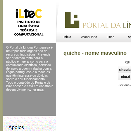
Início
Vocabulário
Lince
Ac
O Portal da Língua Portuguesa é
um repositório organizado de
quiche - nome masculino
recursos linguísticos. Pretende
ser orientado tanto para o
público em geral como para a
qu
comunidade científica, servindo
de apoio a quem trabalha com a
singula
língua portuguesa e a todos os
que têm interesse ou dúvidas
plural
sobre o seu funcionamento.
Todo o conteúdo do Portal
é de
Flexiona
livre acesso e está em constante
desenvolvimento.
ler mais