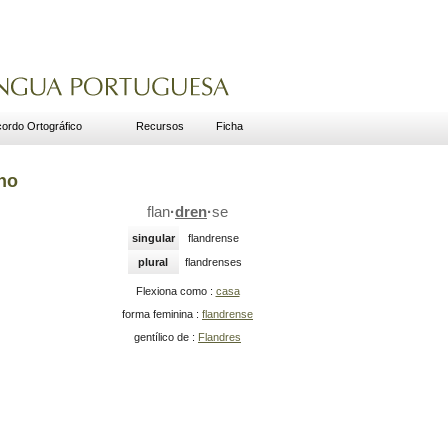
ordo Ortográfico
Recursos
Ficha
no
flan
·
dren
·
se
singular
flandrense
plural
flandrenses
Flexiona como :
casa
forma feminina :
flandrense
gentílico de :
Flandres