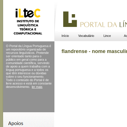
Início
Vocabulário
Lince
Ac
O Portal da Língua Portuguesa é
um repositório organizado de
flandrense - nome masculi
recursos linguísticos. Pretende
ser orientado tanto para o
público em geral como para a
comunidade científica, servindo
de apoio a quem trabalha com a
língua portuguesa e a todos os
que têm interesse ou dúvidas
sobre o seu funcionamento.
Todo o conteúdo do Portal
é de
livre acesso e está em constante
desenvolvimento.
ler mais