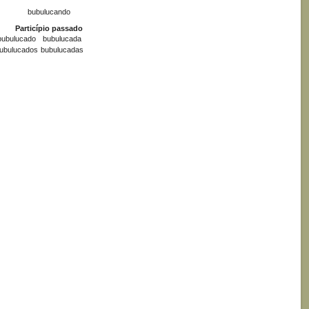
bubulucando
Particípio passado
bubulucado
bubulucada
ubulucados
bubulucadas