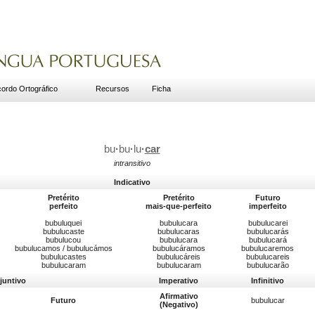
ordo Ortográfico
Recursos
Ficha
bu
·
bu
·
lu
·
car
intransitivo
Indicativo
Pretérito
Pretérito
Futuro
perfeito
mais-que-perfeito
imperfeito
bubuluquei
bubulucara
bubulucarei
bubulucaste
bubulucaras
bubulucarás
bubulucou
bubulucara
bubulucará
bubulucamos / bubulucámos
bubulucáramos
bubulucaremos
bubulucastes
bubulucáreis
bubulucareis
bubulucaram
bubulucaram
bubulucarão
juntivo
Imperativo
Infinitivo
Afirmativo
Futuro
bubulucar
(Negativo)