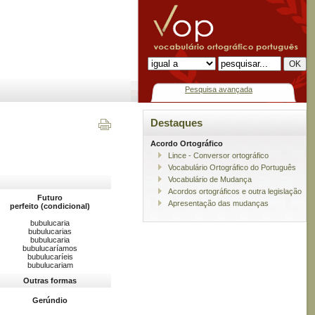
Pesquisa avançada
Destaques
Acordo Ortográfico
Lince - Conversor ortográfico
Vocabulário Ortográfico do Português
Vocabulário de Mudança
Acordos ortográficos e outra legislação
Futuro
Apresentação das mudanças
perfeito (condicional)
bubulucaria
bubulucarias
bubulucaria
bubulucaríamos
bubulucaríeis
bubulucariam
Outras formas
Gerúndio