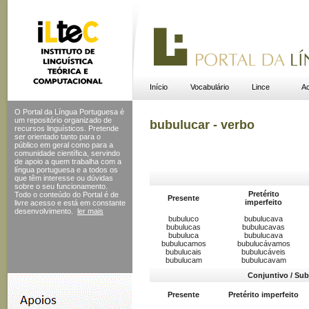
Início
Vocabulário
Lince
Ac
O Portal da Língua Portuguesa é
um repositório organizado de
bubulucar - verbo
recursos linguísticos. Pretende
ser orientado tanto para o
público em geral como para a
comunidade científica, servindo
de apoio a quem trabalha com a
língua portuguesa e a todos os
que têm interesse ou dúvidas
sobre o seu funcionamento.
Pretérito
Todo o conteúdo do Portal
é de
Presente
imperfeito
livre acesso e está em constante
desenvolvimento.
ler mais
bubuluco
bubulucava
bubulucas
bubulucavas
bubuluca
bubulucava
bubulucamos
bubulucávamos
bubulucais
bubulucáveis
bubulucam
bubulucavam
Conjuntivo / Sub
Presente
Pretérito imperfeito