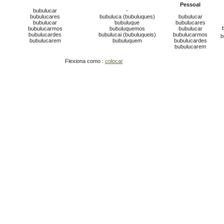
Pessoal
bubulucar
-
bubulucares
bubuluca (bubuluques)
bubulucar
bubulucar
bubuluque
bubulucares
bubulucarmos
bubuluquemos
bubulucar
bubulucardes
bubulucai (bubuluqueis)
bubulucarmos
b
bubulucarem
bubuluquem
bubulucardes
bubulucarem
Flexiona como :
colocar