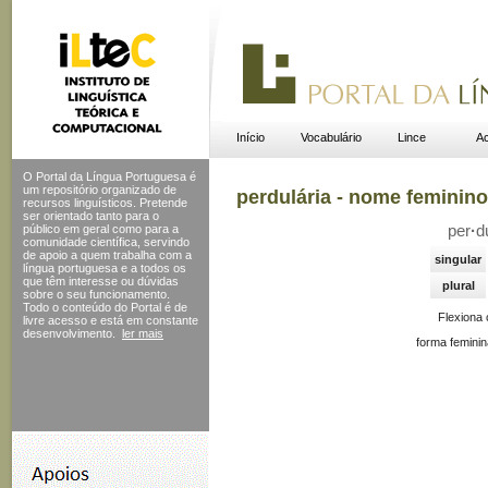
Início
Vocabulário
Lince
Ac
O Portal da Língua Portuguesa é
um repositório organizado de
perdulária - nome feminino
recursos linguísticos. Pretende
ser orientado tanto para o
público em geral como para a
per
·
d
comunidade científica, servindo
de apoio a quem trabalha com a
singular
língua portuguesa e a todos os
que têm interesse ou dúvidas
plural
sobre o seu funcionamento.
Todo o conteúdo do Portal
é de
Flexiona
livre acesso e está em constante
desenvolvimento.
ler mais
forma feminin