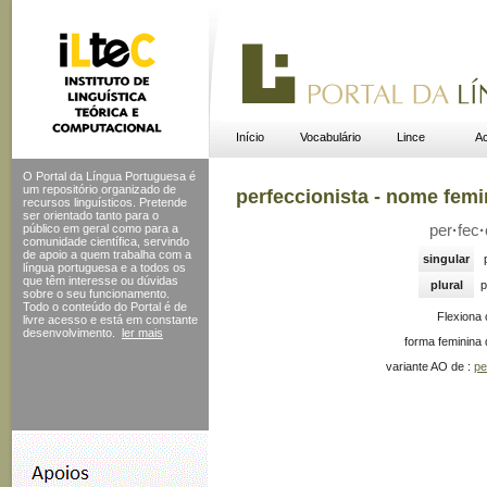
Início
Vocabulário
Lince
Ac
O Portal da Língua Portuguesa é
um repositório organizado de
perfeccionista - nome femi
recursos linguísticos. Pretende
ser orientado tanto para o
público em geral como para a
per
·
fec
·
comunidade científica, servindo
de apoio a quem trabalha com a
singular
língua portuguesa e a todos os
que têm interesse ou dúvidas
plural
p
sobre o seu funcionamento.
Todo o conteúdo do Portal
é de
Flexiona
livre acesso e está em constante
desenvolvimento.
ler mais
forma feminina 
variante AO de :
pe