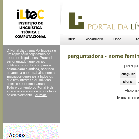
Início
Vocabulário
Lince
Ac
O Portal da Língua Portuguesa é
um repositório organizado de
perguntadora - nome femi
recursos linguísticos. Pretende
ser orientado tanto para o
público em geral como para a
per
·
gu
comunidade científica, servindo
de apoio a quem trabalha com a
singular
língua portuguesa e a todos os
que têm interesse ou dúvidas
plural
sobre o seu funcionamento.
Todo o conteúdo do Portal
é de
Flexiona
livre acesso e está em constante
desenvolvimento.
ler mais
forma feminina