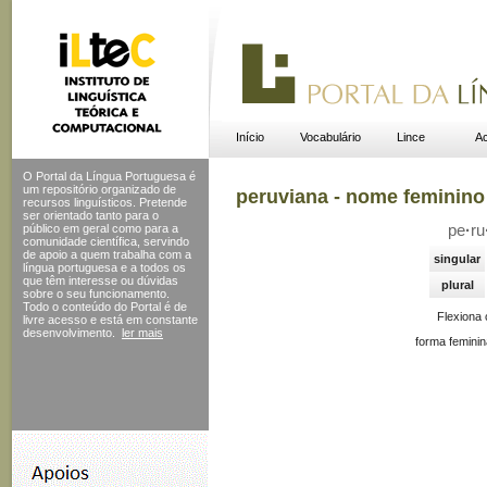
Início
Vocabulário
Lince
Ac
O Portal da Língua Portuguesa é
um repositório organizado de
peruviana - nome feminino
recursos linguísticos. Pretende
ser orientado tanto para o
público em geral como para a
pe
·
ru
comunidade científica, servindo
de apoio a quem trabalha com a
singular
língua portuguesa e a todos os
que têm interesse ou dúvidas
plural
sobre o seu funcionamento.
Todo o conteúdo do Portal
é de
Flexiona
livre acesso e está em constante
desenvolvimento.
ler mais
forma feminin