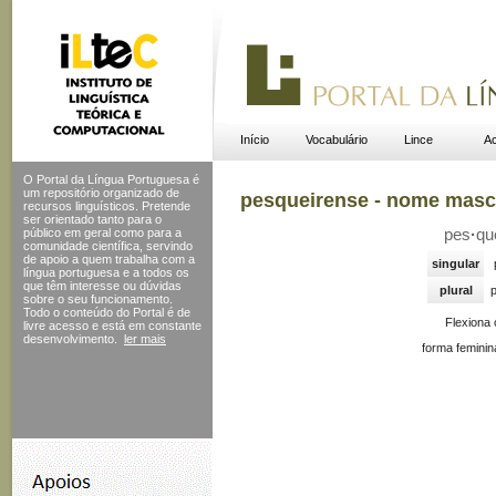
Início
Vocabulário
Lince
Ac
O Portal da Língua Portuguesa é
um repositório organizado de
pesqueirense - nome masc
recursos linguísticos. Pretende
ser orientado tanto para o
público em geral como para a
pes
·
qu
comunidade científica, servindo
de apoio a quem trabalha com a
singular
língua portuguesa e a todos os
que têm interesse ou dúvidas
plural
sobre o seu funcionamento.
Todo o conteúdo do Portal
é de
Flexiona
livre acesso e está em constante
desenvolvimento.
ler mais
forma feminin