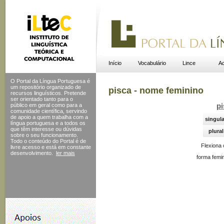
Início
Vocabulário
Lince
Ac
O Portal da Língua Portuguesa é
um repositório organizado de
pisca - nome feminino
recursos linguísticos. Pretende
ser orientado tanto para o
público em geral como para a
pi
comunidade científica, servindo
de apoio a quem trabalha com a
singula
língua portuguesa e a todos os
que têm interesse ou dúvidas
plural
sobre o seu funcionamento.
Todo o conteúdo do Portal
é de
Flexiona
livre acesso e está em constante
desenvolvimento.
ler mais
forma femin