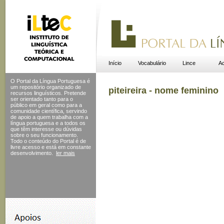
Início
Vocabulário
Lince
Ac
O Portal da Língua Portuguesa é
um repositório organizado de
piteireira - nome feminino
recursos linguísticos. Pretende
ser orientado tanto para o
público em geral como para a
comunidade científica, servindo
de apoio a quem trabalha com a
língua portuguesa e a todos os
que têm interesse ou dúvidas
sobre o seu funcionamento.
Todo o conteúdo do Portal
é de
livre acesso e está em constante
desenvolvimento.
ler mais