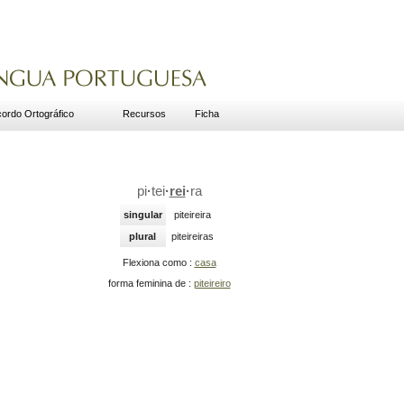
ordo Ortográfico
Recursos
Ficha
pi
·
tei
·
rei
·
ra
singular
piteireira
plural
piteireiras
Flexiona como :
casa
forma feminina de :
piteireiro