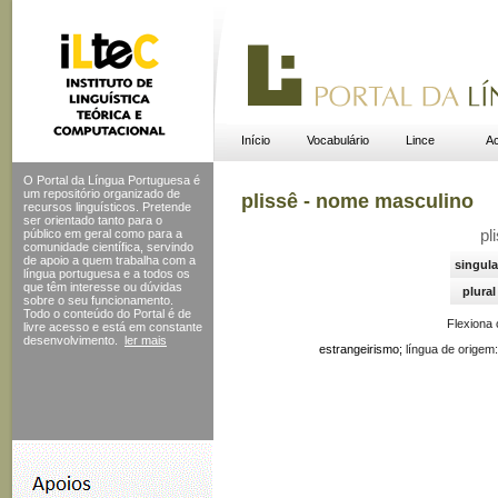
Início
Vocabulário
Lince
Ac
O Portal da Língua Portuguesa é
um repositório organizado de
plissê - nome masculino
recursos linguísticos. Pretende
ser orientado tanto para o
público em geral como para a
pl
comunidade científica, servindo
de apoio a quem trabalha com a
singula
língua portuguesa e a todos os
que têm interesse ou dúvidas
plural
sobre o seu funcionamento.
Todo o conteúdo do Portal
é de
Flexiona
livre acesso e está em constante
desenvolvimento.
ler mais
estrangeirismo;
língua de origem