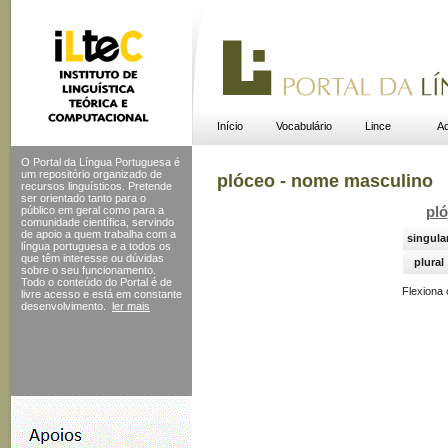
Início
Vocabulário
Lince
Ac
O Portal da Língua Portuguesa é
um repositório organizado de
plóceo - nome masculino
recursos linguísticos. Pretende
ser orientado tanto para o
público em geral como para a
pló
comunidade científica, servindo
de apoio a quem trabalha com a
singula
língua portuguesa e a todos os
que têm interesse ou dúvidas
plural
sobre o seu funcionamento.
Todo o conteúdo do Portal
é de
Flexiona
livre acesso e está em constante
desenvolvimento.
ler mais