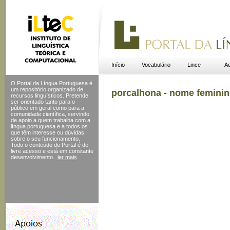
Início
Vocabulário
Lince
Ac
O Portal da Língua Portuguesa é
um repositório organizado de
porcalhona - nome femini
recursos linguísticos. Pretende
ser orientado tanto para o
público em geral como para a
comunidade científica, servindo
de apoio a quem trabalha com a
língua portuguesa e a todos os
que têm interesse ou dúvidas
sobre o seu funcionamento.
Todo o conteúdo do Portal
é de
livre acesso e está em constante
desenvolvimento.
ler mais