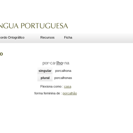
ordo Ortográfico
Recursos
Ficha
no
por
·
ca
·
lho
·
na
singular
porcalhona
plural
porcalhonas
Flexiona como :
casa
forma feminina de :
porcalhão