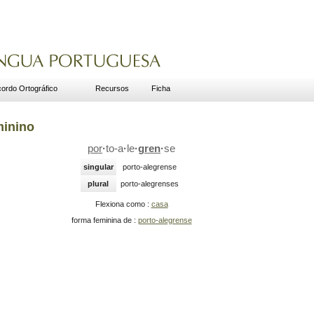
ordo Ortográfico
Recursos
Ficha
minino
por
·
to-a
·
le
·
gren
·
se
singular
porto-alegrense
plural
porto-alegrenses
Flexiona como :
casa
forma feminina de :
porto-alegrense