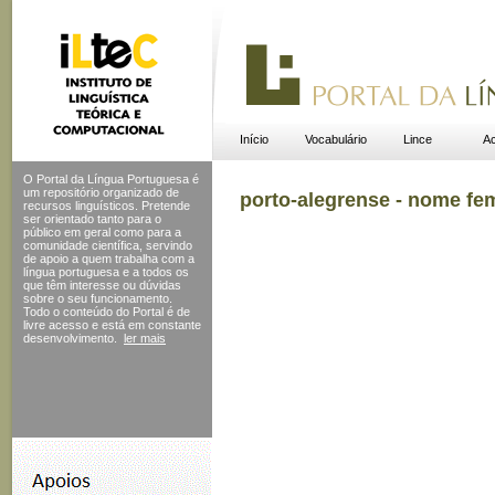
Início
Vocabulário
Lince
Ac
O Portal da Língua Portuguesa é
um repositório organizado de
porto-alegrense - nome fe
recursos linguísticos. Pretende
ser orientado tanto para o
público em geral como para a
comunidade científica, servindo
de apoio a quem trabalha com a
língua portuguesa e a todos os
que têm interesse ou dúvidas
sobre o seu funcionamento.
Todo o conteúdo do Portal
é de
livre acesso e está em constante
desenvolvimento.
ler mais