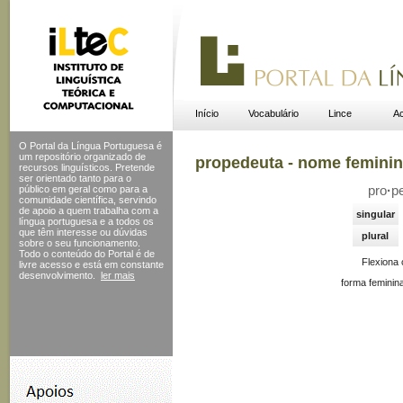
Início
Vocabulário
Lince
Ac
O Portal da Língua Portuguesa é
um repositório organizado de
propedeuta - nome femini
recursos linguísticos. Pretende
ser orientado tanto para o
público em geral como para a
pro
·
p
comunidade científica, servindo
de apoio a quem trabalha com a
singular
língua portuguesa e a todos os
que têm interesse ou dúvidas
plural
sobre o seu funcionamento.
Todo o conteúdo do Portal
é de
Flexiona
livre acesso e está em constante
desenvolvimento.
ler mais
forma feminin