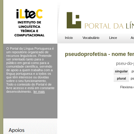
Início
Vocabulário
Lince
Ac
O Portal da Língua Portuguesa é
um repositório organizado de
pseudoprofetisa - nome fe
recursos linguísticos. Pretende
ser orientado tanto para o
público em geral como para a
pseu
·
do
·
comunidade científica, servindo
de apoio a quem trabalha com a
singular
p
língua portuguesa e a todos os
que têm interesse ou dúvidas
plural
ps
sobre o seu funcionamento.
Todo o conteúdo do Portal
é de
Flexiona
livre acesso e está em constante
desenvolvimento.
ler mais