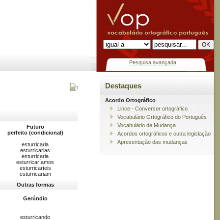
Pesquisa avançada
Destaques
Acordo Ortográfico
Lince - Conversor ortográfico
Vocabulário Ortográfico do Português
Vocabulário de Mudança
Futuro
perfeito (condicional)
Acordos ortográficos e outra legislação
Apresentação das mudanças
esturricaria
esturricarias
esturricaria
esturricaríamos
esturricaríeis
esturricariam
Outras formas
Gerúndio
esturricando