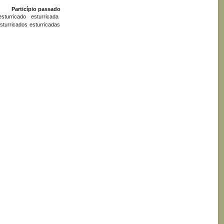
Particípio passado
esturricado
esturricada
sturricados
esturricadas