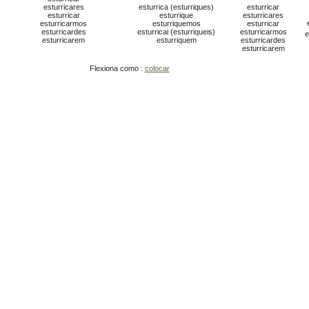
esturricares
esturrica (esturriques)
esturricar
esturricar
esturrique
esturricares
esturricarmos
esturriquemos
esturricar
esturricardes
esturricai (esturriqueis)
esturricarmos
e
esturricarem
esturriquem
esturricardes
esturricarem
Flexiona como :
colocar