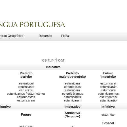
ordo Ortográfico
Recursos
Ficha
es
·
tur
·
ri
·
car
Indicativo
Pretérito
Pretérito
Futuro
perfeito
mais-que-perfeito
imperfeito
esturriquei
esturricara
esturricarei
esturricaste
esturricaras
esturricarás
esturricou
esturricara
esturricará
esturricamos / esturricámos
esturricáramos
esturricaremos
esturricastes
esturricáreis
esturricareis
esturricaram
esturricaram
esturricarão
juntivo
Imperativo
Infinitivo
Afirmativo
Futuro
esturricar
(Negativo)
Pessoal
esturricar
-