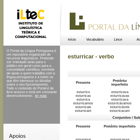
Início
Vocabulário
Lince
Ac
O Portal da Língua Portuguesa é
um repositório organizado de
esturricar - verbo
recursos linguísticos. Pretende
ser orientado tanto para o
público em geral como para a
comunidade científica, servindo
de apoio a quem trabalha com a
língua portuguesa e a todos os
que têm interesse ou dúvidas
Pretérito
Presente
sobre o seu funcionamento.
imperfeito
Todo o conteúdo do Portal
é de
livre acesso e está em constante
esturrico
esturricava
desenvolvimento.
ler mais
esturricas
esturricavas
esturrica
esturricava
esturricamos
esturricávamos
esturricais
esturricáveis
esturricam
esturricavam
Conjuntivo / Sub
Presente
Pretérito imperfeito
esturrique
esturricasse