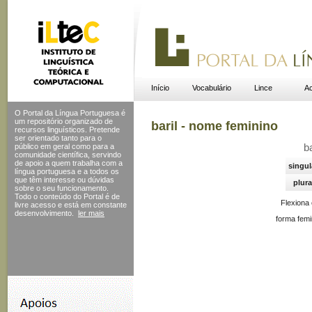
Início
Vocabulário
Lince
Ac
O Portal da Língua Portuguesa é
um repositório organizado de
baril - nome feminino
recursos linguísticos. Pretende
ser orientado tanto para o
público em geral como para a
b
comunidade científica, servindo
de apoio a quem trabalha com a
singul
língua portuguesa e a todos os
que têm interesse ou dúvidas
plura
sobre o seu funcionamento.
Todo o conteúdo do Portal
é de
Flexiona
livre acesso e está em constante
desenvolvimento.
ler mais
forma femi