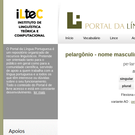
Início
Vocabulário
Lince
Ac
O Portal da Língua Portuguesa é
um repositório organizado de
pelargônio - nome mascul
recursos linguísticos. Pretende
ser orientado tanto para o
público em geral como para a
pe
·
lar
comunidade científica, servindo
de apoio a quem trabalha com a
B
língua portuguesa e a todos os
que têm interesse ou dúvidas
singular
sobre o seu funcionamento.
Todo o conteúdo do Portal
é de
plural
livre acesso e está em constante
desenvolvimento.
ler mais
Flexiona
variante AO :
pe