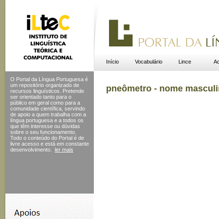
Início
Vocabulário
Lince
Ac
O Portal da Língua Portuguesa é
um repositório organizado de
pneômetro - nome mascul
recursos linguísticos. Pretende
ser orientado tanto para o
público em geral como para a
comunidade científica, servindo
de apoio a quem trabalha com a
língua portuguesa e a todos os
que têm interesse ou dúvidas
sobre o seu funcionamento.
Todo o conteúdo do Portal
é de
livre acesso e está em constante
desenvolvimento.
ler mais