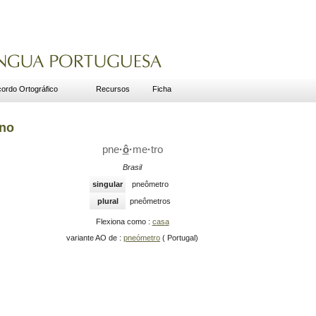
ordo Ortográfico
Recursos
Ficha
ino
pne
·
ô
·
me
·
tro
Brasil
singular
pneômetro
plural
pneômetros
Flexiona como :
casa
variante AO de :
pneómetro
( Portugal)