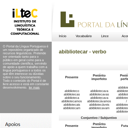
Início
Vocabulário
Lince
Acor
O Portal da Língua Portuguesa é
um repositório organizado de
abibliotecar - verbo
recursos linguísticos. Pretende
ser orientado tanto para o
público em geral como para a
comunidade científica, servindo
de apoio a quem trabalha com a
língua portuguesa e a todos os
que têm interesse ou dúvidas
Pretérito
Preté
sobre o seu funcionamento.
Presente
imperfeito
perfe
Todo o conteúdo do Portal
é de
livre acesso e está em constante
desenvolvimento.
ler mais
abiblio
abiblioteco
abibliotecava
abibliot
abibliotecas
abibliotecavas
abiblio
abiblioteca
abibliotecava
abibliot
abibliotecamos
abibliotecávamos
/
abibliotecais
abibliotecáveis
abibliot
abibliotecam
abibliotecavam
abibliot
abibliot
Conjuntivo / Subjuntivo
Pretérito
Presente
Futu
imperfeito