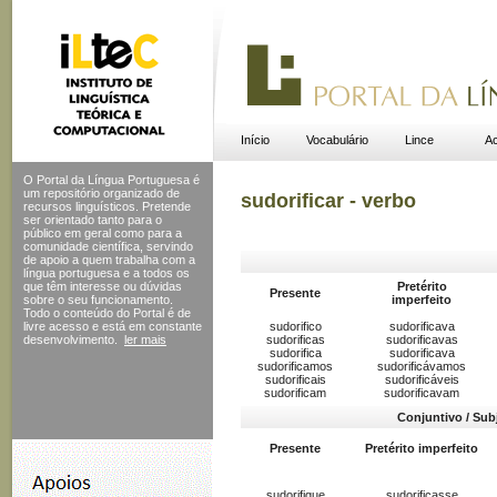
Início
Vocabulário
Lince
Ac
O Portal da Língua Portuguesa é
um repositório organizado de
sudorificar - verbo
recursos linguísticos. Pretende
ser orientado tanto para o
público em geral como para a
comunidade científica, servindo
de apoio a quem trabalha com a
língua portuguesa e a todos os
que têm interesse ou dúvidas
Pretérito
Presente
sobre o seu funcionamento.
imperfeito
Todo o conteúdo do Portal
é de
livre acesso e está em constante
sudorifico
sudorificava
desenvolvimento.
ler mais
sudorificas
sudorificavas
sudorifica
sudorificava
sudorificamos
sudorificávamos
sudorificais
sudorificáveis
sudorificam
sudorificavam
Conjuntivo / Sub
Presente
Pretérito imperfeito
sudorifique
sudorificasse