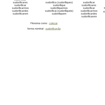
sudorificares
sudorifica (sudorifiques)
sudorificar
sudorificar
sudorifique
sudorificares
s
sudorificarmos
sudorifiquemos
sudorificar
sudorificardes
sudorificai (sudorifiqueis)
sudorificarmos
s
sudorificarem
sudorifiquem
sudorificardes
sudorificarem
Flexiona como :
colocar
forma nominal :
sudorificação