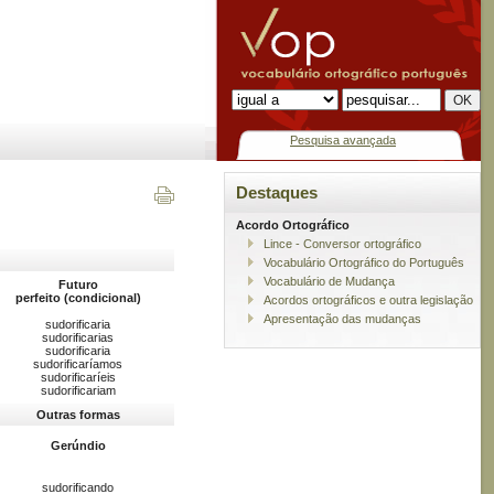
Pesquisa avançada
Destaques
Acordo Ortográfico
Lince - Conversor ortográfico
Vocabulário Ortográfico do Português
Vocabulário de Mudança
Futuro
perfeito (condicional)
Acordos ortográficos e outra legislação
Apresentação das mudanças
sudorificaria
sudorificarias
sudorificaria
sudorificaríamos
sudorificaríeis
sudorificariam
Outras formas
Gerúndio
sudorificando