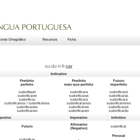
ordo Ortográfico
Recursos
Ficha
su
·
do
·
ri
·
fi
·
car
Indicativo
Pretérito
Pretérito
Futuro
perfeito
mais-que-perfeito
imperfeito
sudorifiquei
sudorificara
sudorificarei
sudorificaste
sudorificaras
sudorificarás
sudorificou
sudorificara
sudorificará
sudorificamos / sudorificámos
sudorificáramos
sudorificaremos
sudorificastes
sudorificáreis
sudorificareis
sudorificaram
sudorificaram
sudorificarão
juntivo
Imperativo
Infinitivo
Afirmativo
Futuro
sudorificar
(Negativo)
Pessoal
sudorificar
-