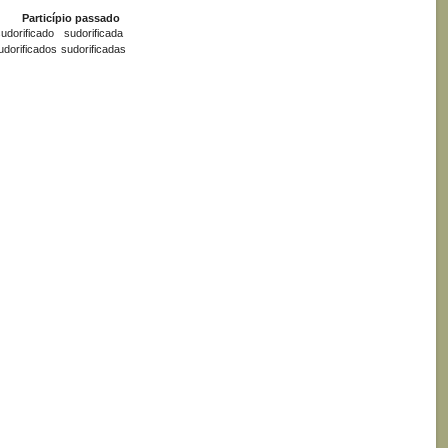
Particípio passado
udorificado
sudorificada
udorificados
sudorificadas