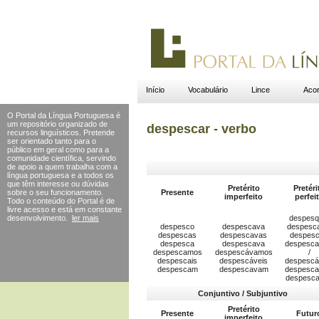
Início
Vocabulário
Lince
Acor
O Portal da Língua Portuguesa é
um repositório organizado de
despescar - verbo
recursos linguísticos. Pretende
ser orientado tanto para o
público em geral como para a
comunidade científica, servindo
de apoio a quem trabalha com a
língua portuguesa e a todos os
que têm interesse ou dúvidas
Pretérito
Pretéri
sobre o seu funcionamento.
Presente
imperfeito
perfei
Todo o conteúdo do Portal
é de
livre acesso e está em constante
desenvolvimento.
ler mais
despesq
despesco
despescava
despesc
despescas
despescavas
despes
despesca
despescava
despesc
despescamos
despescávamos
/
despescais
despescáveis
despesc
despescam
despescavam
despesca
despesc
Conjuntivo / Subjuntivo
Pretérito
Presente
Futur
imperfeito