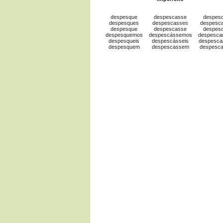
despesque
despescasse
despes
despesques
despescasses
despesc
despesque
despescasse
despes
despesquemos
despescássemos
despesca
despesqueis
despescásseis
despesca
despesquem
despescassem
despesc