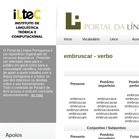
Início
Vocabulário
Lince
Acor
O Portal da Língua Portuguesa é
um repositório organizado de
embruscar - verbo
recursos linguísticos. Pretende
ser orientado tanto para o
público em geral como para a
comunidade científica, servindo
de apoio a quem trabalha com a
língua portuguesa e a todos os
que têm interesse ou dúvidas
Pretérito
Pretér
sobre o seu funcionamento.
Presente
imperfeito
perfei
Todo o conteúdo do Portal
é de
livre acesso e está em constante
desenvolvimento.
ler mais
embrus
embrusco
embruscava
embrusc
embruscas
embruscavas
embrus
embrusca
embruscava
embrusc
embruscamos
embruscávamos
/
embruscais
embruscáveis
embrusc
embruscam
embruscavam
embrusc
embrusc
Conjuntivo / Subjuntivo
Pretérito
Presente
Futu
imperfeito