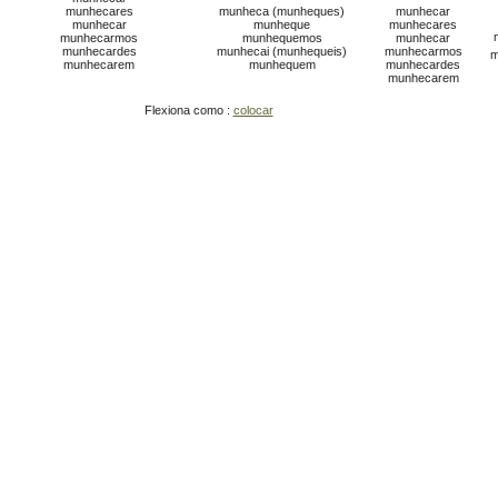
munhecares
munheca (munheques)
munhecar
munhecar
munheque
munhecares
munhecarmos
munhequemos
munhecar
munhecardes
munhecai (munhequeis)
munhecarmos
m
munhecarem
munhequem
munhecardes
munhecarem
Flexiona como :
colocar