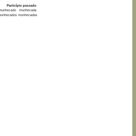
Particípio passado
munhecado
munhecada
unhecados
munhecadas