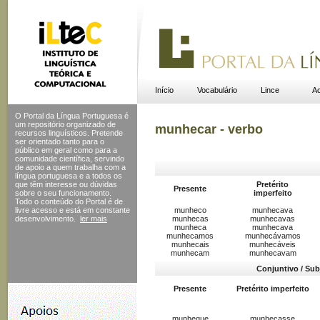
Início
Vocabulário
Lince
Ac
O Portal da Língua Portuguesa é
um repositório organizado de
munhecar - verbo
recursos linguísticos. Pretende
ser orientado tanto para o
público em geral como para a
comunidade científica, servindo
de apoio a quem trabalha com a
língua portuguesa e a todos os
que têm interesse ou dúvidas
Pretérito
Presente
sobre o seu funcionamento.
imperfeito
Todo o conteúdo do Portal
é de
livre acesso e está em constante
munheco
munhecava
desenvolvimento.
ler mais
munhecas
munhecavas
munheca
munhecava
munhecamos
munhecávamos
munhecais
munhecáveis
munhecam
munhecavam
Conjuntivo / Sub
Presente
Pretérito imperfeito
munheque
munhecasse