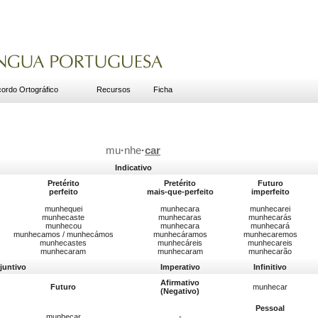
ordo Ortográfico
Recursos
Ficha
mu
·
nhe
·
car
Indicativo
Pretérito
Pretérito
Futuro
perfeito
mais-que-perfeito
imperfeito
munhequei
munhecara
munhecarei
munhecaste
munhecaras
munhecarás
munhecou
munhecara
munhecará
munhecamos / munhecámos
munhecáramos
munhecaremos
munhecastes
munhecáreis
munhecareis
munhecaram
munhecaram
munhecarão
juntivo
Imperativo
Infinitivo
Afirmativo
Futuro
munhecar
(Negativo)
Pessoal
munhecar
-