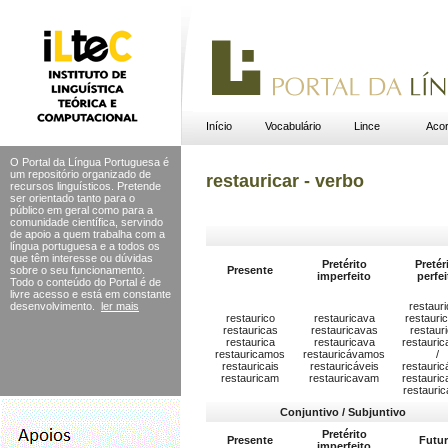
Início
Vocabulário
Lince
Acor
O Portal da Língua Portuguesa é
um repositório organizado de
restauricar - verbo
recursos linguísticos. Pretende
ser orientado tanto para o
público em geral como para a
comunidade científica, servindo
de apoio a quem trabalha com a
língua portuguesa e a todos os
que têm interesse ou dúvidas
Pretérito
Pretér
sobre o seu funcionamento.
Presente
imperfeito
perfei
Todo o conteúdo do Portal
é de
livre acesso e está em constante
desenvolvimento.
ler mais
restauri
restaurico
restauricava
restauri
restauricas
restauricavas
restaur
restaurica
restauricava
restauri
restauricamos
restauricávamos
/
restauricais
restauricáveis
restauri
restauricam
restauricavam
restauric
restauri
Conjuntivo / Subjuntivo
Pretérito
Presente
Futu
imperfeito