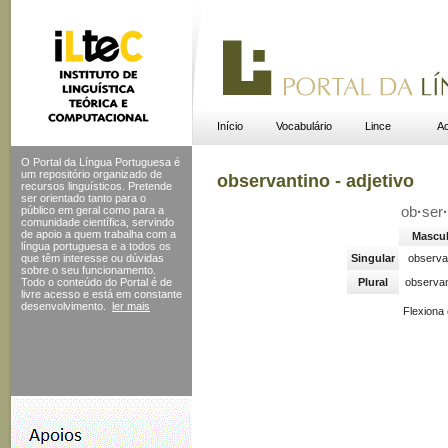
Início
Vocabulário
Lince
Ac
O Portal da Língua Portuguesa é
um repositório organizado de
observantino - adjetivo
recursos linguísticos. Pretende
ser orientado tanto para o
público em geral como para a
ob
·
ser
·
comunidade científica, servindo
de apoio a quem trabalha com a
Mascul
língua portuguesa e a todos os
que têm interesse ou dúvidas
Singular
observa
sobre o seu funcionamento.
Todo o conteúdo do Portal
é de
Plural
observan
livre acesso e está em constante
desenvolvimento.
ler mais
Flexiona