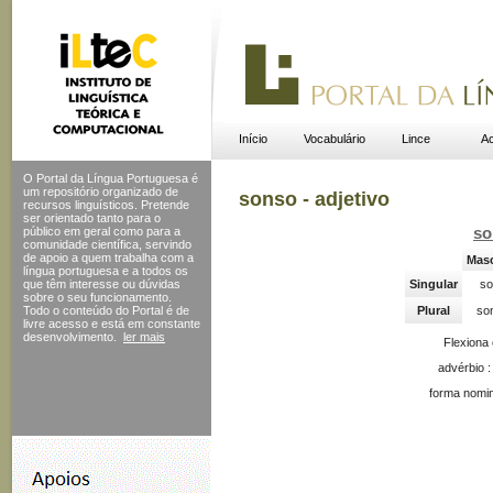
Início
Vocabulário
Lince
Ac
O Portal da Língua Portuguesa é
um repositório organizado de
sonso - adjetivo
recursos linguísticos. Pretende
ser orientado tanto para o
público em geral como para a
so
comunidade científica, servindo
de apoio a quem trabalha com a
Masc
língua portuguesa e a todos os
que têm interesse ou dúvidas
Singular
so
sobre o seu funcionamento.
Todo o conteúdo do Portal
é de
Plural
so
livre acesso e está em constante
desenvolvimento.
ler mais
Flexiona
advérbio 
forma nomin